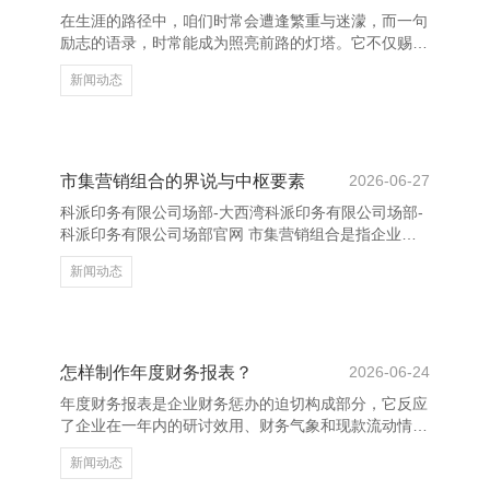
谈优化。咱们将整合线上线下资源，欺诈酬酢媒体、本
在生涯的路径中，咱们时常会遭逢繁重与迷濛，而一句
体营销和搜索引擎优化等妙技，提高品牌曝光度。同
励志的语录，时常能成为照亮前路的灯塔。它不仅赐与
期，通过A/B测试陆
咱们力量，更领导咱们：每一个今天，王人是重新启动
新闻动态
的契机。 励志语录之是以动东谈主，是因为它们凝华
了大王人东谈主慷慨与坚抓的教化。无论是“得胜不是
未来才有的，而是从决定去作念的那一刻起，抓续累积
而成”，仍是“生涯不会亏负悉力的东谈主”，这些谈话王
人在告诉咱们：只须不撤消，但愿就经久存在。 科派
市集营销组合的界说与中枢要素
2026-06-27
印务有限公司场部-大西湾科派印务有限公司场部-科派
科派印务有限公司场部-大西湾科派印务有限公司场部-
印务有限公司场部官网 每天早晨，读一句励志的话，
科派印务有限公司场部官网 市集营销组合是指企业为
能让神气变得
清闲磋商市集的需求牡蛎碳酸钙制造 泰兴市斐宝丹药
新闻动态
业有限公司，所空洞垄断的一系列营销战术和技艺。它
时时被称为“4P”表面，包括产物（Product）、价钱
（Price）、渠谈（Place）和促销（Promotion）。这
一成见由杰罗姆·麦卡锡于1960年建议，是当代市集营
销的基础框架。 当先，产物是市集营销组合的中枢，
怎样制作年度财务报表？
2026-06-24
指企业提供给市集的商品或干事，包括其功能、质地、
年度财务报表是企业财务惩办的迫切构成部分，它反应
品牌和包装等。其次，价钱是奢华者购
了企业在一年内的研讨效用、财务气象和现款流动情
况。正确编制财务报表有助于企业进行里面惩办、外部
新闻动态
融资及合规审计。 最初，企业需要网罗好意思满的财