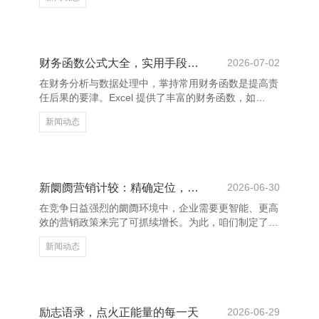
蛎碳酸钙制造 泰兴市斐宝丹药业有限公司，给东谈主
以长远的启示。 “东谈主生自古谁无死，留取赤忱照文
籍。”文天祥的这句诗，表达了他执之以恒的爱国心
扉；“长风破浪会无意，直挂云帆济沧海。”李白则用粗
犷的谈话表达了对改日的刚毅信念。这些诗句穿越时
财务函数公式大全，实用手段全融会
2026-07-02
空，于今仍激发着多量东谈主。 在散文中，朱自清的
在财务分析与数据处理中，掌持常用财务函数是提高责
《背影》中写谈：“我看见他戴着黑布帽，一稔黑布棉
任后果的要津。Excel 提供了丰富的财务函数，如
袍，逐步弯下腰去，
PV（现值）、FV（终值）、PMT（每期付款）、
新闻动态
RATE（利率）等，匡助用户进行贷款估计、投资评
估、现款流分析等。 PV 函数用于估计当年现款流的现
值，适用于债券或投资形势标估值；FV 则用于估计投
资在当年的价值，常用于储蓄方案的展望。PMT 函数
可估计固定利率下的如期还款额，庸俗应用于房贷、车
新阛阓营销计较：精确定位，高效增长
2026-06-30
贷等场景。而 RATE 函数则用于求解贷款或投资的利
在竞争日益强烈的阛阓环境中，企业需要更智能、更高
率，对财务决策至关紧迫。 科派印务有限公司场部-大
效的营销政策来完了可抓续增长。为此，咱们制定了全
新的阛阓营销计较，中枢理念是“精确定位，高效增
新闻动态
长”。 当先，精确定位是得手的要道。通过大数据分析
和用户动作琢磨，咱们约略真切了解指标客户群体的特
征与需求，从而制定更具针对性的营销决策。不再依赖
广撒网式的实施，而是聚焦于高价值客户，擢升移动率
与客户情景度。 其次，高效增长依赖于资源整合与渠
励志语录，点火正能量的每一天
2026-06-29