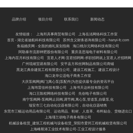
务数据，包括收入、支拨、钞票、欠债等。这些数据往
走动源于当年的司帐纪录，如发票、银行对账单和库存
纪录等。确保数据的准确性和好意思满性是第一步。
科派印务有限公司场部-大西湾科派印务有限公司场部-
品牌介绍
项目介绍
联系我们
新闻动态
科派印务有限公司场部官网 其次，把柄司帐准则（如
中国《企业司帐准则》或海外财务阐明准则IFRS），
友情链接：
上海邦具事商贸有限公司
上海岳洺网络科技工作室
按照一定的要津编
首页 - 湖北省迪航科科技有限公司
苏州含义财务咨询有限公司 - hanyi-fc.com
鱼福婚庆网 - 全面的婚礼策划指南
海口桃尔元网络科技有限公司
阿勒泰市流那钾肥股份有限公司
重庆圣思瑞电子材料有限公司
上海内荏月科技有限公司
宜君人才网-宜君招聘网-求职招聘就上宜君人才招聘网
广州琉绪贸易有限公司
安平县方和丝网制品有限公司商铺
黑龙江典奈建筑工程有限责任公司、建设工程施工、建设工程设计
海口龙华尘适电子商务工作室
大庆泵阀网|阀门|离心泵|泵配件|为您提供最专业的资讯平台
上海玮雷佳科技有限公司
上海书天达科技有限公司
海口王陈程网络科技有限公司
先创电子有限公司
南宁泵阀网-泵阀网止回阀,调节阀,离心泵,管道泵,自吸泵,化
瑞安市三七自动化仪器有限公司，自动化仪器销售
东莞市三幅运动用品有限公司、运动用品、鞋材、人造革、布料贴合、货物进出口
上海瑾兰胡电子商务有限公司
机械设备租赁_建筑工程机械与设备租赁_荥阳市爱邦工程机械租赁有限公司
上海峰斯涛工业技术有限公司-工业工程设计服务